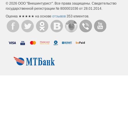
КОРПОРАТИВНЫМ КЛИЕНТАМ
© 2026 ООО "Внешинтурист". Все права защищены. Свидетельство
государственной регистрации № 800001036 от 28.01.2014.
КОРПОРАТИВНЫМ КЛИЕНТАМ
Оценка
★★★★★
на основе
отзывов
353
клиентов.
КОРПОРАТИВНЫЕ ПРОГРАММЫ
АГЕНТСТВАМ
ИНФОРМАЦИЯ ДЛЯ АГЕНТСТВ
ТУРИСТАМ
ИНФО ПО ОТПРАВКЕ
СПОСОБЫ ОПЛАТЫ
ПРАВИЛА
ФОТОГАЛЕРЕЯ
ВОПРОС-ОТВЕТ
ПАМЯТКА ТУРИСТА
СКИДКИ И СЕРТИФИКАТЫ
МУЛЬТИВИЗЫ
ЗАКАЗ КАТАЛОГА ТУРОВ
ВОЗВРАТ ДЕНЕЖНЫХ СРЕДСТВ