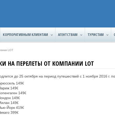
КОРПОРАТИВНЫМ КЛИЕНТАМ
АГЕНТСТВАМ
ТУРИСТАМ
мпании LOT
КИ НА ПЕРЕЛЕТЫ ОТ КОМПАНИИ LOT
одлится до 25 октября на период путешествий с 1 ноября 2016 г. по 
Брюссель 149
€
Париж 149
€
Копенгаген 149
€
Лондон 149
€
Милан 149
€
Нью-Йорк 419
€
Чикаго 399
€