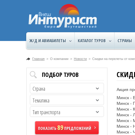
Ж/Д И АВИАБИЛЕТЫ
КАТАЛОГ ТУРОВ
СТРАНЫ
ВнешИнтурист
Главная
>
О компании
>
Новости
>
Скидки на перелеты от ко
СКИД
ПОДБОР ТУРОВ
Страна
Акция пр
Минск - 
Тематика
Минск - 
Минск - 
Тип транспорта
Минск - 
Минск - 
89
Минск - 
ПОКАЗАТЬ
ПРЕДЛОЖЕНИЙ
Минск - 