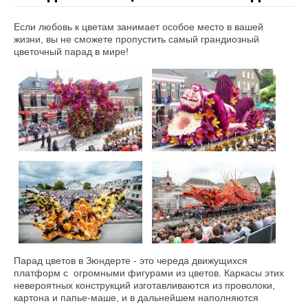
КОРПОРАТИВНЫМ КЛИЕНТАМ
Если любовь к цветам занимает особое место в вашей
КОРПОРАТИВНЫМ КЛИЕНТАМ
жизни, вы не сможете пропустить самый грандиозный
КОРПОРАТИВНЫЕ ПРОГРАММЫ
цветочный парад в мире!
АГЕНТСТВАМ
ИНФОРМАЦИЯ ДЛЯ АГЕНТСТВ
ТУРИСТАМ
ИНФО ПО ОТПРАВКЕ
СПОСОБЫ ОПЛАТЫ
ПРАВИЛА
ФОТОГАЛЕРЕЯ
ВОПРОС-ОТВЕТ
ПАМЯТКА ТУРИСТА
СКИДКИ И СЕРТИФИКАТЫ
Парад цветов в Зюндерте - это череда движущихся
МУЛЬТИВИЗЫ
платформ с огромными фигурами из цветов. Каркасы этих
ЗАКАЗ КАТАЛОГА ТУРОВ
невероятных конструкций изготавливаются из проволоки,
картона и папье-маше, и в дальнейшем наполняются
ВОЗВРАТ ДЕНЕЖНЫХ СРЕДСТВ