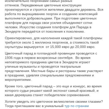
исключительно георгинами самых разных
оттенков. Передвижные цветочные конструкции
О КОМПАНИИ
проектируются и строятся жителями двадцати деревень. Вся
НОВОСТИ
работа по выращиванию георгин и созданию композиций
выполняется добровольцами. При подготовке цветочных
ОТЗЫВЫ
платформ для парада свои усилия объединяют сотни
О НАС
человек. Искусство создания платформ для Парада в
Зюндерте передаётся от поколения к поколению.
РАБОТА В КОМПАНИИ
Ориентировочно, для наполнения каждой такой платформы
НАШИ ГИДЫ
требуется около 1 миллиона георгинов, а стоимость такой
ПРЕДСТАВИТЕЛИ
скульптуры варьируется от 15,000 евро до 20,000 евро.
КОНТАКТЫ
Цветочный парад в голландской провинции проводится с
БЛОГ КОМПАНИИ
1936 года в первое воскресенье сентября. Во время
неповторимого праздника цветов в Зюндерте играют
КУРСЫ ГИДОВ
уличные музыканты и проводятся театральные
ПОЛИТИКА КОНФИДЕНЦИАЛЬНОСТИ
представления. Местные бары и рестораны также участвуют
в празднике, удивляя специальными предложениями и
мероприятиями.
ВХОД НА САЙТ
Кроме того, цветочный парад – это еще и конкурс, во время
которого судьи решают какой экспонат самый красивый, и
какая деревушка станет победителем соревнования.
Хотите увидеть это цветочное великолепие своими глазами?
Тогда приглашаем вас в уникальный
тур по странам